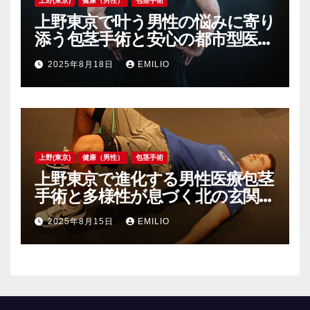
上野(東京)
健康（男性）
包茎手術
上野東京で叶う男性の悩みに寄り
添う包茎手術と安心の都市型医療
拠点
2025年8月18日
EMILIO
上野(東京)
健康（男性）
包茎手術
上野東京で進化する男性医療包茎
手術と多様性が息づく北の玄関口
の今
2025年8月15日
EMILIO