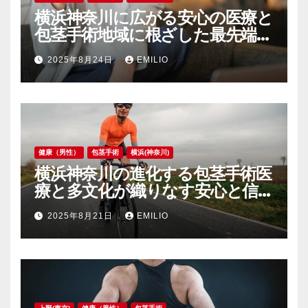
横浜神奈川に広がる安心の医療と
包茎手術地域に根ざした最先端サ
ポート
2025年8月24日
EMILIO
健康（男性）
包茎手術
横浜(神奈川)
横浜神奈川の進化する包茎手術医
療と多文化が織りなす安心と信頼
の泌尿器ケア
2025年8月21日
EMILIO