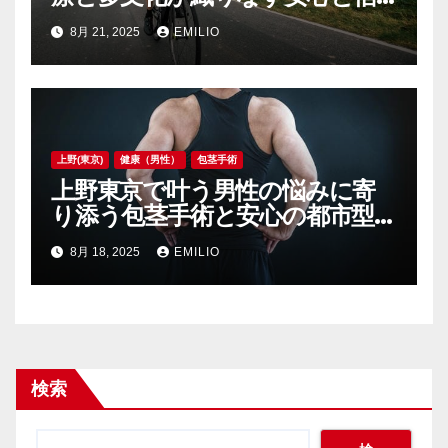
頼の泌尿器ケア
8月 21, 2025
EMILIO
上野(東京)
健康（男性）
包茎手術
上野東京で叶う男性の悩みに寄
り添う包茎手術と安心の都市型医
療拠点
8月 18, 2025
EMILIO
検索