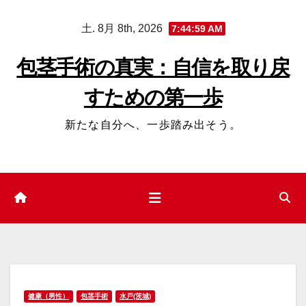
コ
土. 8月 8th, 2026
7:45:00 AM
ン
テ
包茎手術の真実：自信を取り戻
ン
すための第一歩
ツ
へ
新たな自分へ、一歩踏み出そう。
ス
キ
ッ
プ
健康（男性）
包茎手術
水戸(茨城)