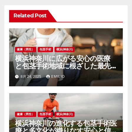
ョ
ン
Related Post
健康（男性）
包茎手術
横浜(神奈川)
横浜神奈川に広がる安心の医療
と包茎手術地域に根ざした最先
端サポート
8月 24, 2025
EMILIO
健康（男性）
包茎手術
横浜(神奈川)
横浜神奈川の進化する包茎手術医
療と多文化が織りなす安心と信