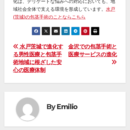
化は、デリケートな悩みへの対応においても、地
域社会全体で支える環境を形成しています。
水戸
(茨城)の包茎手術のことならこちら
投
水戸茨城で進化す
金沢での包茎手術と
る男性医療と包茎手
医療サービスの進化
稿
術地域に根ざした安
ナ
心の医療体制
ビ
ゲ
ー
By
Emilio
シ