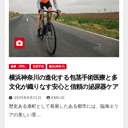
健康（男性）
包茎手術
横浜(神奈川)
横浜神奈川の進化する包茎手術医療と多
文化が織りなす安心と信頼の泌尿器ケア
2025年8月21日
EMILIO
歴史ある港町として発展したある都市には、臨海エリ
アの美しい景…