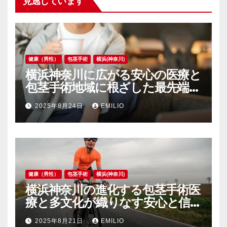
見逃しています
健康（男性）
包茎手術
横浜(神奈川)
横浜神奈川に広がる安心の医療と
包茎手術地域に根ざした最先端サ
ポート
2025年8月24日
EMILIO
健康（男性）
包茎手術
横浜(神奈川)
横浜神奈川の進化する包茎手術医
療と多文化が織りなす安心と信頼
の泌尿器ケア
2025年8月21日
EMILIO