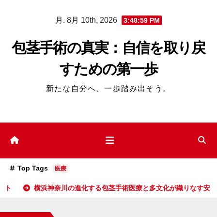
コ
月. 8月 10th, 2026
3:49:01 PM
ン
テ
包茎手術の真実：自信を取り戻
ン
すための第一歩
ツ
へ
新たな自分へ、一歩踏み出そう。
ス
キ
ッ
プ
Top Tags
医療
の進化する包茎手術医療と多文化が織りなす安心と信頼の泌尿器ケア