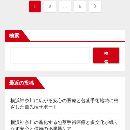
投
1
2
…
5
稿
の
検索
ペ
ー
検
索
ジ
送
最近の投稿
り
横浜神奈川に広がる安心の医療と包茎手術地域に根
ざした最先端サポート
横浜神奈川の進化する包茎手術医療と多文化が織り
なす安心と信頼の泌尿器ケア