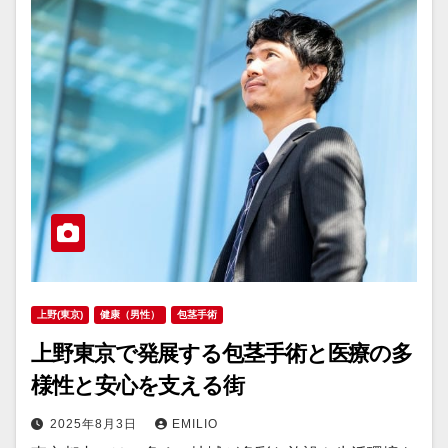
上野(東京)
健康（男性）
包茎手術
上野東京で発展する包茎手術と医療の多
様性と安心を支える街
2025年8月3日
EMILIO