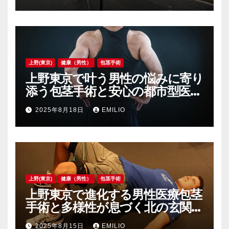
上野(東京)
健康（男性）
包茎手術
上野東京で叶う男性の悩みに寄り
添う包茎手術と安心の都市型医療
拠点
2025年8月18日
EMILIO
上野(東京)
健康（男性）
包茎手術
上野東京で進化する男性医療包茎
手術と多様性が息づく北の玄関口
の今
2025年8月15日
EMILIO