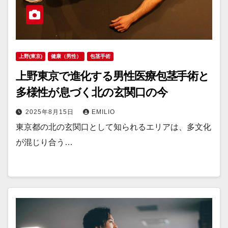
上野(東京)
健康（男性）
包茎手術
上野東京で進化する男性医療包茎手術と
多様性が息づく北の玄関口の今
2025年8月15日
EMILIO
東京都の北の玄関口として知られるエリアは、多文化
が混じり合う…